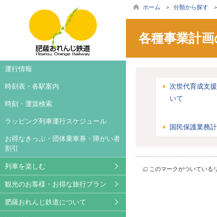
ホーム
＞
分類から探す
各種事業計画
車両案内
旅行案内・お得な旅行プラ
お知らせ
運行情報
ラッピング列車
おれんじカフェ
撮影等希望の皆様へ
時刻表・各駅案内
次世代育成支援
いて
ご利用方法
列車レンタル
広告について
時刻・運賃検索
撮影される方へ
沿線観光案内
パートナーズクラブ
ラッピング列車運行スケジュール
国民保護業務計
レンタサイクル
かぞくいろ特設ページ
ライセンシー募集
お得なきっぷ・団体乗車券・障がい者
割引
サイクルトレイン
ブログ
列車を楽しむ
このマークがついている
鉄印帳
観光のお客様・お得な旅行プラン
動画ギャラリー
肥薩おれんじ鉄道について