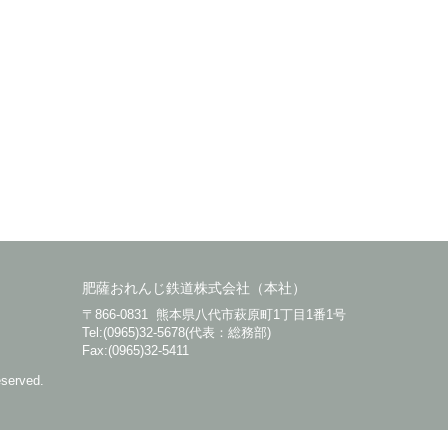
肥薩おれんじ鉄道株式会社（本社）
〒866-0831 熊本県八代市萩原町1丁目1番1号
Tel:(0965)32-5678(代表：総務部)
Fax:(0965)32-5411
eserved.